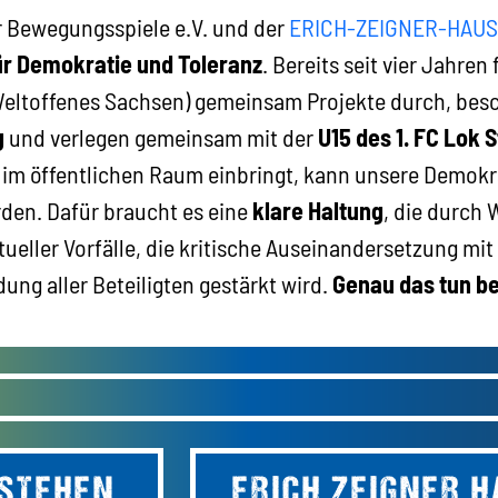
ür Bewegungsspiele e.V. und der
ERICH-ZEIGNER-HAUS 
ür Demokratie und Toleranz
. Bereits seit vier Jahren
Weltoffenes Sachsen) gemeinsam Projekte durch, besc
g
und verlegen gemeinsam mit der
U15 des 1. FC Lok 
g im öffentlichen Raum einbringt, kann unsere Demokr
en. Dafür braucht es eine
klare Haltung
, die durch 
ller Vorfälle, die kritische Auseinandersetzung mit
dung aller Beteiligten gestärkt wird.
Genau das tun be
 STEHEN
ERICH ZEIGNER 