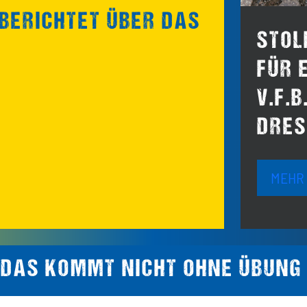
ERICHTET ÜBER DAS
STOL
FÜR 
V.F.
DRES
MEHR
 DAS KOMMT NICHT OHNE ÜBUNG