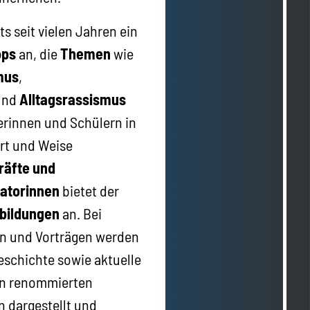
ts seit vielen Jahren ein
ops
an, die
Themen
wie
mus
,
und
Alltagsrassismus
erinnen und Schülern in
rt und Weise
räfte und
katorinnen
bietet der
bildungen
an. Bei
n und Vorträgen werden
eschichte sowie aktuelle
on renommierten
 dargestellt und