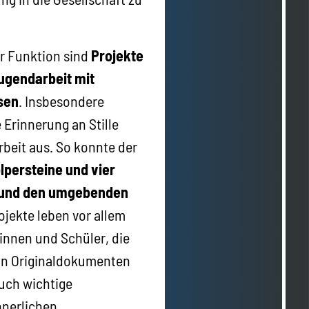
er Funktion sind
Projekte
Jugendarbeit mit
sen
. Insbesondere
 Erinnerung an Stille
rbeit aus. So konnte der
olpersteine und vier
g und den umgebenden
ojekte leben vor allem
nnen und Schüler, die
on Originaldokumenten
uch wichtige
nerlichen.