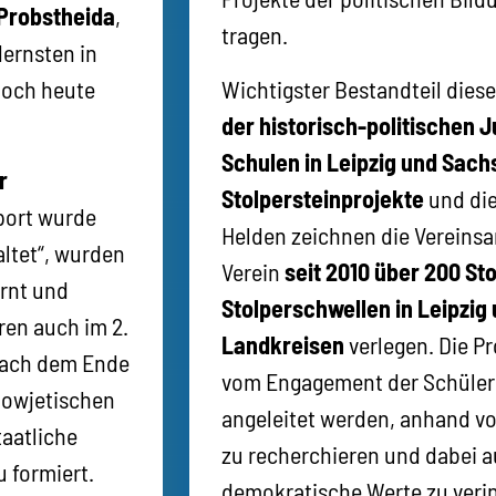
 Probstheida
,
tragen.
ernsten in
noch heute
Wichtigster Bestandteil dies
der historisch-politischen 
Schulen in Leipzig und Sach
r
Stolpersteinprojekte
und die
port wurde
Helden zeichnen die Vereinsa
altet“, wurden
Verein
seit 2010 über 200 St
ernt und
Stolperschwellen in Leipzi
oren auch im 2.
Landkreisen
verlegen. Die Pr
 Nach dem Ende
vom Engagement der Schüleri
 Sowjetischen
angeleitet werden, anhand v
aatliche
zu recherchieren und dabei a
 formiert.
demokratische Werte zu verin