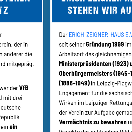
TZ
STEHEN WIR AU
r
Der
ERICH-ZEIGNER-HAUS E.V
rein, der in
seit seiner
Gründung 1999
im
n anderer die
Arbeitsort des gleichnamige
nd mitgeprägt
Ministerpräsidenten (1923) 
Oberbürgermeisters (1945–1
(1886–1949)
in Leipzig-Plagwi
 war der
VfB
Engagement für die sächsisc
 mit drei
Wirken im Leipziger Rettungs
 deutsche
der Verein zur Aufgabe gema
Republik
Vermächtnis zu bewahren
un
rein
ein
Projekte der politischen Bildu