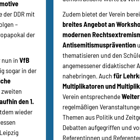
omotive
ne der DDR mit
Zudem bietet der Verein berei
olgen –
breites Angebot an Worksh
ropapokal der
modernen Rechtsextremis
Antisemitismusprävention
thematisieren und den Schül
r nun in
VfB
angemessener didaktischer A
g sogar in der
nahebringen. Auch
für Lehrk
iche
Multiplikatoren und Multipli
 zweiten
Verein entsprechende
Weiter
ufhin den 1.
regelmäßigen Veranstaltunge
eitdem wieder
Themen aus Politik und Zeitg
dessen
Debatten aufgegriffen und v
Leipzig
Referentinnen und Referenten