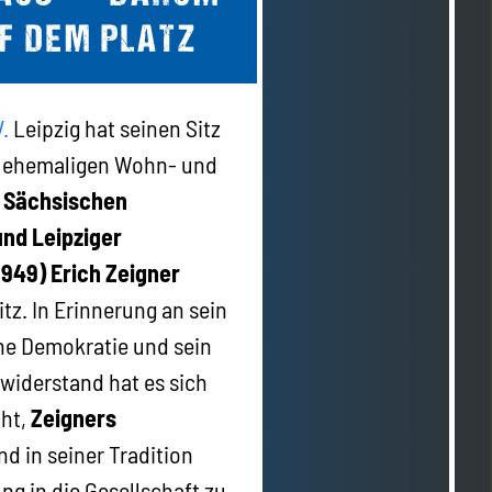
F DEM PLATZ
.
Leipzig hat seinen Sitz
 ehemaligen Wohn- und
n
Sächsischen
und Leipziger
949) Erich Zeigner
tz. In Erinnerung an sein
he Demokratie und sein
widerstand hat es sich
cht,
Zeigners
d in seiner Tradition
ng in die Gesellschaft zu