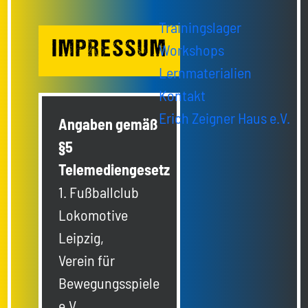
Trainingslager
IMPRESSUM
Workshops
Lernmaterialien
Kontakt
Erich Zeigner Haus e.V.
Angaben gemäß
§5
Telemediengesetz
1. Fußballclub
Lokomotive
Leipzig,
Verein für
Bewegungsspiele
e.V.